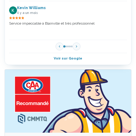
Kevin Williams
il y a un mois
Service impeccable à Blainville et très professionnel
Zoubi
5 Étoi
Voir sur Google