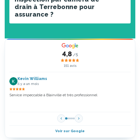
drain à Terrebonne pour
assurance ?
4,8
/5
151 avis
Kevin Williams
il y a un mois
Service impeccable à Blainville et très professionnel
Zoubi
5 Étoi
Voir sur Google