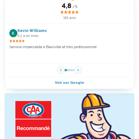
4,8
/5
151 avis
Kevin Williams
il y a un mois
Service impeccable à Blainville et très professionnel
Zoubi
5 Étoi
Voir sur Google