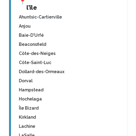
📍
l’île
Ahuntsic-Cartierville
Anjou
Baie-D'Urfé
Beaconsfield
Côte-des-Neiges
Côte-Saint-Luc
Dollard-des-Ormeaux
Dorval
Hampstead
Hochelaga
Île Bizard
Kirkland
Lachine
LaSalle