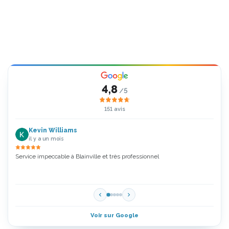
4,8
/5
151 avis
Kevin Williams
il y a un mois
Service impeccable à Blainville et très professionnel
Zoubi
5 Étoi
Voir sur Google