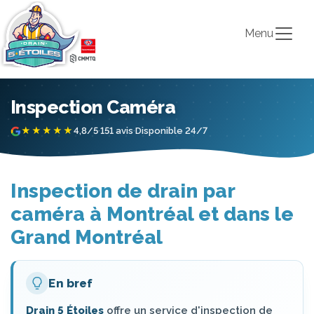
Menu
Inspection Caméra
★★★★★
4,8/5
·
151 avis
·
Disponible 24/7
Inspection de drain par
caméra à Montréal et dans le
Grand Montréal
En bref
Drain 5 Étoiles
offre un service d'inspection de