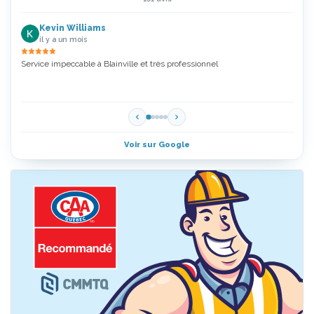
Kevin Williams
il y a un mois
Service impeccable à Blainville et très professionnel
Zoubi
5 Étoi
Voir sur Google