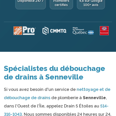
Disponible 24/7
Plombiers
4,8 sur Google
certifiés
100+ avis
Spécialistes du débouchage
de drains à Senneville
Si vous avez besoin d'un service de
nettoyage et de
débouchage de drains
de plomberie à
Senneville
,
dans l'Ouest de l'Île, appelez Drain 5 Étoiles au
514-
316-1043
. Nous sommes disponibles 24 heures sur 24,