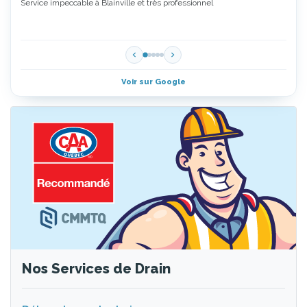
Service impeccable à Blainville et très professionnel
Zoubi
5 Étoi
Voir sur Google
Nos Services de Drain