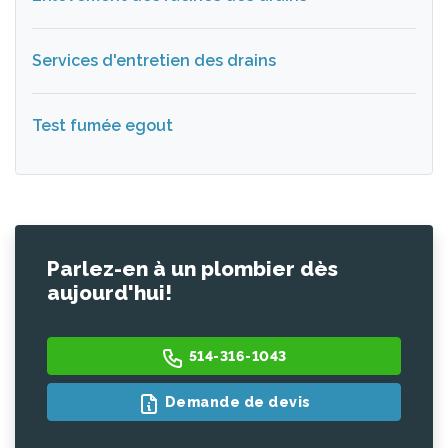
Services d'entretien des drains
Test fumée egout
Parlez-en à un plombier dès
aujourd'hui!
514-316-1043
Demande de devis