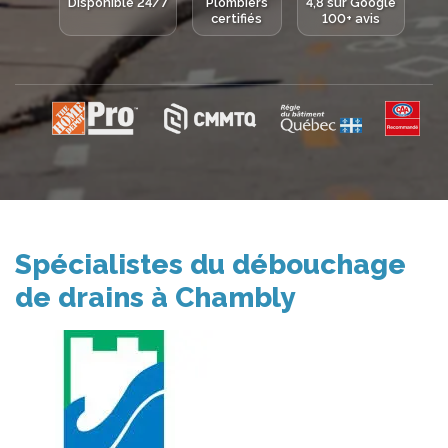
Disponible 24/7
Plombiers
4,8 sur Google
certifiés
100+ avis
Spécialistes du débouchage
de drains à Chambly