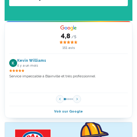
4,8
/5
151 avis
Kevin Williams
il y a un mois
Service impeccable à Blainville et très professionnel
Zoubi
5 Étoi
Voir sur Google