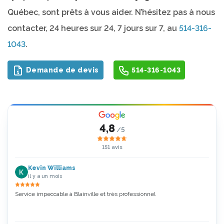
Québec, sont prêts à vous aider. N’hésitez pas à nous
contacter, 24 heures sur 24, 7 jours sur 7, au
514-316-
1043
.
Demande de devis
514-316-1043
4,8
/5
151 avis
Kevin Williams
il y a un mois
Service impeccable à Blainville et très professionnel
Zoubi
5 Étoi