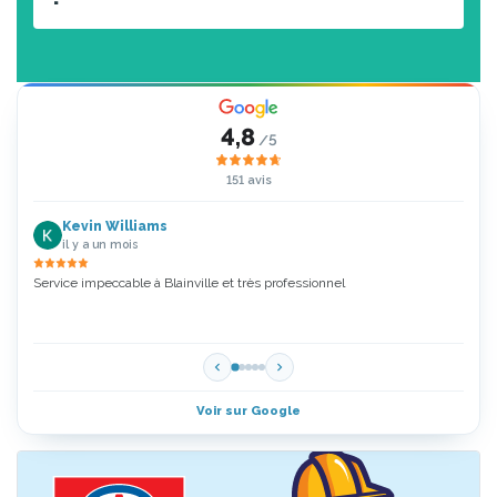
4,8
/5
151 avis
Kevin Williams
il y a un mois
Service impeccable à Blainville et très professionnel
Zoubi
5 Étoi
Voir sur Google