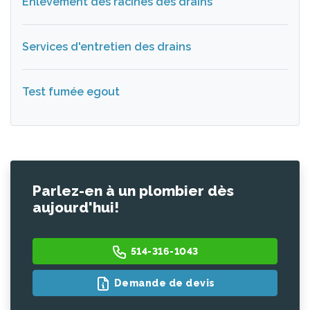
Enlevement des racines des drains
Services d'entretien des drains
Test fumée egout
Parlez-en à un plombier dès
aujourd'hui!
514-316-1043
Demande de devis