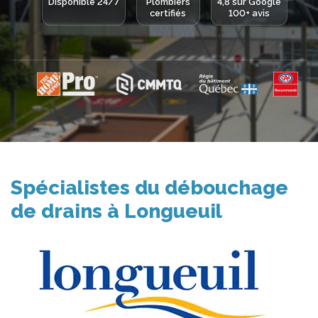
Disponible 24/7
Plombiers
4,8 sur Google
certifiés
100+ avis
Spécialistes du débouchage
de drains à Longueuil