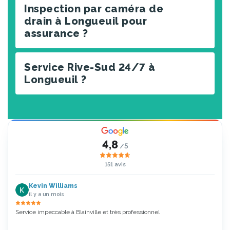
Inspection par caméra de
drain à Longueuil pour
assurance ?
Service Rive-Sud 24/7 à
Longueuil ?
4,8
/5
151 avis
Kevin Williams
il y a un mois
Service impeccable à Blainville et très professionnel
Zoubi
5 Étoi