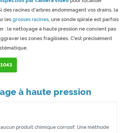
inspection par caméra vidéo
pour localiser
 Si des racines d'arbres endommagent vos drains, la
ur les
grosses racines
, une sonde spirale est parfois
ter : le nettoyage à haute pression ne convient pas
aggraver les zones fragilisées. C'est précisément
ystématique.
-1043
age à haute pression
 aucun produit chimique corrosif. Une méthode