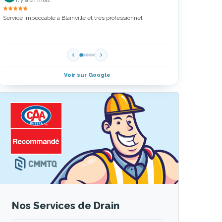
Service impeccable à Blainville et très professionnel
Zoubir a fait un exc
Merci Drain 5 Étoil
Voir sur Google
Nos Services de Drain