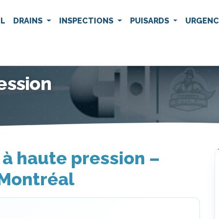
IL
DRAINS
INSPECTIONS
PUISARDS
URGEN
ession
 à haute pression –
Montréal