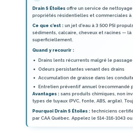
Drain 5 Étoiles
offre un service de nettoyage
propriétés résidentielles et commerciales à 
Ce que c'est :
un jet d'eau à 3 500 PSI propul
sédiments, calcaire, cheveux et racines — l
superficiellement.
Quand y recourir :
Drains lents récurrents malgré le passage 
Odeurs persistantes venant des drains
Accumulation de graisse dans les condui
Entretien préventif annuel (recommandé p
Avantages :
sans produits chimiques, non inv
types de tuyaux (PVC, fonte, ABS, argile). T
Pourquoi Drain 5 Étoiles :
techniciens certi
par CAA Québec. Appelez le 514-316-1043 ou