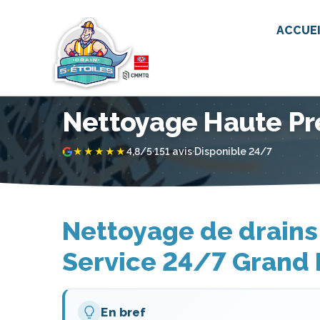
ACCUE
Nettoyage Haute Pr
4,8/5
·
151 avis
·
Disponible 24/7
★★★★★
Nettoyage de drains
Service 24/7 Grand 
En bref